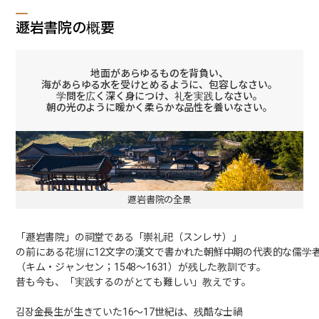
遯岩書院の概要
地面があらゆるものを背負い、
海があらゆる水を受けとめるように、包容しなさい。
学問を広く深く身につけ、礼を実践しなさい。
朝の光のように暖かく柔らかな品性を養いなさい。
遯岩書院の全景
「遯岩書院」の祠堂である「崇礼祀（スンレサ）」
の前にある花塀に12文字の漢文で書かれた朝鮮中期の代表的な儒学
（キム・ジャンセン；1548〜1631）が残した教訓です。
昔も今も、「実践するのがとても難しい」教えです。
김장金長生が生きていた16〜17世紀は、残酷な士禍