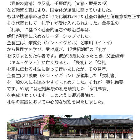
（官僚の粛清）や反乱、壬辰倭乱（文禄・慶長の役）
など頻繁な戦により、国全体が混乱に陥っていました。
もはや性理学の理念だけでは崩れかけた社会の綱紀と倫理意識を正
その代案として「礼学」が受け入れられました。金長生の
「礼学」に基づく社会的理念や政治哲学は、
朝鮮が切実に求めるリーダーシップでした。
金長生は、宋翼弼（ソン・イクピル）と李珥（イ・イ）
から性理学を学び、受け継ぎ、17世紀朝鮮の「礼学」
を取りまとめた学者です。彼が35歳になったとき、父金継輝
（キム・ゲフィ）が亡くなると、「喪礼」と「祭礼」
を家に伝わる礼法に従って行いましたが、その翌年、
金長生は申義慶（シン・イギョン）が編集した「喪制書」
を一般の人にも読みやすくまとめました。それが「喪礼備要」
です。52歳には冠婚葬祭の礼を研究した「家礼輯覧」
を完成させています。このように遯岩書院は、
礼学の実践において中心的な役割を果たしました。