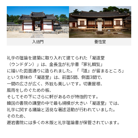
入徳門
養性堂
礼学の理論を建築に取り入れて建てられた「凝道堂
（ウンドダン）」は、金長生が礼学書「家礼輯覧」
に描いた図面通りに造られました。「『道』が留まるところ」
という意味の「凝道堂」は、前面5間、側面3間で、
一間の広さが広く、外観も美しいです。切妻屋根、
風雨をしのぐための板、
そしてその下にさらに軒があるのが特徴的です。
韓国の書院の講堂の中で最も規模が大きい「凝道堂」では、
礼学に関する議論と活発な著述活動が行われていました。
そのため、
遯岩書院には多くの木版と礼学理論書が保管されています。