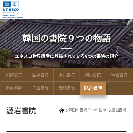
韓国の書院９つの物語
ユネスコ世界遺産に登録されている9つの書院の紹介
紹修書院
藍溪書院
玉山書院
陶山書院
筆岩書院
遯岩書院
道東書院
屏山書院
武城書院
遯岩書院
韓国の書院９つの物語
遯岩書院