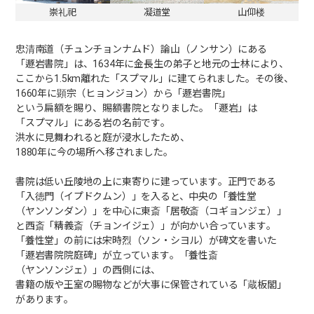
崇礼祀
凝道堂
山仰楼
忠清南道（チュンチョンナムド）論山（ノンサン）にある
「遯岩書院」は、1634年に金長生の弟子と地元の士林により、
ここから1.5km離れた「スプマル」に建てられました。その後、
1660年に顕宗（ヒョンジョン）から「遯岩書院」
という扁額を賜り、賜額書院となりました。「遯岩」は
「スプマル」にある岩の名前です。
洪水に見舞われると庭が浸水したため、
1880年に今の場所へ移されました。
書院は低い丘陵地の上に東寄りに建っています。正門である
「入徳門（イプドクムン）」を入ると、中央の「養性堂
（ヤンソンダン）」を中心に東斎「居敬斎（コギョンジェ）」
と西斎「精義斎（チョンイジェ）」が向かい合っています。
「養性堂」の前には宋時烈（ソン・シヨル）が碑文を書いた
「遯岩書院院庭碑」が立っています。「養性斎
（ヤンソンジェ）」の西側には、
書籍の版や王室の賜物などが大事に保管されている「蔵板閣」
があります。